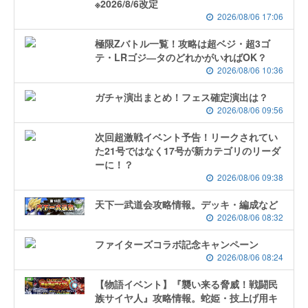
※2026/8/6改定
2026/08/06 17:06
極限Zバトル一覧！攻略は超ベジ・超3ゴ
テ・LRゴジ―タのどれかがいればOK？
2026/08/06 10:36
ガチャ演出まとめ！フェス確定演出は？
2026/08/06 09:56
次回超激戦イベント予告！リークされてい
た21号ではなく17号が新カテゴリのリーダ
ーに！？
2026/08/06 09:38
天下一武道会攻略情報。デッキ・編成など
2026/08/06 08:32
ファイターズコラボ記念キャンペーン
2026/08/06 08:24
【物語イベント】『襲い来る脅威！戦闘民
族サイヤ人』攻略情報。蛇姫・技上げ用キ